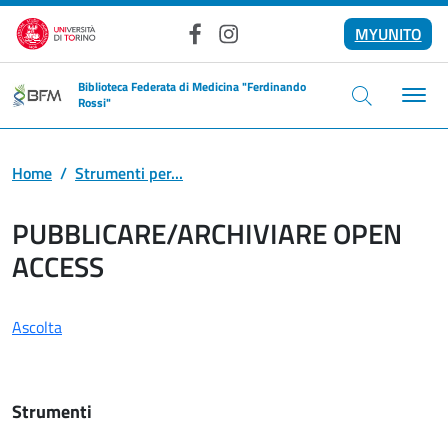
Salta al contenuto principale
MYUNITO
Facebook
Instagram
Biblioteca Federata di Medicina "Ferdinando
Rossi"
Home
Strumenti per...
PUBBLICARE/ARCHIVIARE OPEN
ACCESS
Ascolta
Strumenti