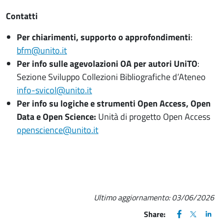
Contatti
Per chiarimenti, supporto o approfondimenti
:
bfm@unito.it
Per info sulle agevolazioni OA per autori UniTO
:
Sezione Sviluppo Collezioni Bibliografiche d’Ateneo
info-svicol@unito.it
Per info su logiche e strumenti Open Access, Open
Data e Open Science:
Unità di progetto Open Access
openscience@unito.it
Ultimo aggiornamento:
03/06/2026
FACEBOOK
(apre una nu
X
(apre un
LIN
(ap
Share: